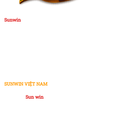
Sunwin
là cổng game bài đổi thưởng có vị thế hàng
đầu hiện nay tại Châu Á, trong đó có Việt Nam. Đến với
Sunwin, anh em sẽ được trải nghiệm các sản phẩm
đỉnh cao của chúng tôi bao gồm tài xỉu, nổ hủ, bắn cá,
game bài cho đến các trò chơi minigame hấp dẫn. Anh
em hãy đăng ký trải nghiệm ngay hôm nay để không
phải hối tiếc.
SUNWIN VIỆT NAM
Brand:
Sun win
Address: 89 Điện Biên Phủ, Phường Võ Thị Sáu, TP,
Hồ Chí Minh
Phone: +84918 188 188