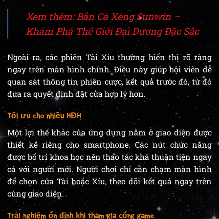
Xem thêm:
Bắn Cá Xèng Sunwin –
Khám Phá Thế Giới Đại Dương Đặc Sắc
Ngoài ra, các phiên Tài Xỉu thường hiển thị rõ ràng
ngay trên màn hình chính. Điều này giúp hội viên dễ
quan sát thông tin phiên cược, kết quả trước đó, từ đó
đưa ra quyết định đặt cửa hợp lý hơn.
Tối ưu cho nhiều HĐH
Một lợi thế khác của ứng dụng nằm ở giao diện được
thiết kế riêng cho smartphone. Các nút chức năng
được bố trí khoa học nên thao tác khá thuận tiện ngay
cả với người mới. Người chơi chỉ cần chạm màn hình
để chọn cửa Tài hoặc Xỉu, theo dõi kết quả ngay trên
cùng giao diện.
Trải nghiệm ổn định khi tham gia cổng game