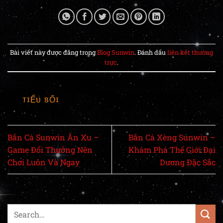
Bài viết này được đăng trong
Blog Sunwin
. Đánh dấu
liên kết thường
trực
.
TIỂU BỐI
Bắn Cá Sunwin Ăn Xu –
Bắn Cá Xèng Sunwin –
Game Đổi Thưởng Nên
Khám Phá Thế Giới Đại
Chơi Luôn Và Ngay
Dương Đặc Sắc