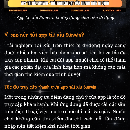
App tài xỉu Sunwin là ứng dụng chơi trên di động
Vì sao nên tải app tài xỉu Sunwin?
Trải nghiệm Tài Xỉu trên thiết bị di động ngày càng
được nhiều hội viên lựa chọn nhờ sự tiện lợi và tốc độ
truy cập nhanh. Khi cài đặt app, người chơi có thể tham
gia các phiên đặt cửa linh hoạt hơn mà không cần mất
thời gian tìm kiếm qua trình duyệt..
Tốc độ truy cập nhanh trên app tài xỉu Sunwin
Một trong những ưu điểm đáng chú ý của app là tốc độ
truy cập khá nhanh. Khi ứng dụng đã được cài đặt sẵn
trên điện thoại, việc mở trò chơi chỉ mất vài giây. Người
chơi không cần tìm kiếm địa chỉ web mỗi lần đăng
nhập nên tiết kiệm khá nhiều thời gian.