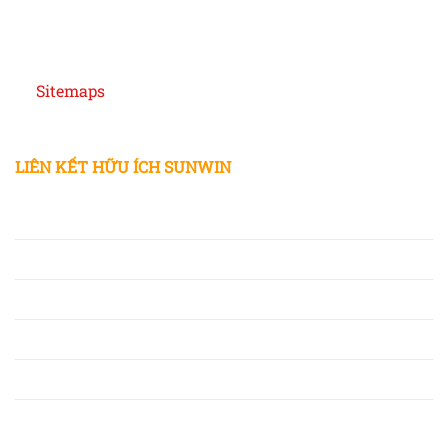
Email:
contact@youjin.cc
Zipcode: 700000
Sitemaps
LIÊN KẾT HỮU ÍCH SUNWIN
Chính sách bảo mật Sunwin
Điều khoản & điều kiện Sunwin
Chơi có trách nhiệm
Liên hệ Sunwin
Về chúng tôi Sunwin
CEO Tiểu Bối