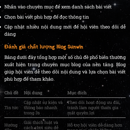
Nhấn vào chuyên mục để xem danh sách bài viết
Chọn bài viết phù hợp để đọc thông tin
Cập nhật nhiều nội dung mới để hội viên theo dõi dễ
dàng
Đánh giá chất lượng Blog Sunwin
Bảng dưới đây tổng hợp một số chủ đề phổ biến thường
xuất hiện trong chuyên mục blog của nền tảng. Blog
giúp hội viên dễ theo dõi nội dung và lựa chọn bài viết
phù hợp để tham khảo.
Chủ đề
Nội dung
Mục đích
Cập nhật sự kiện và
Theo dõi hoạt động ưu đãi,
Tin tức
thông báo nhanh
tránh làm người tham gia
trong 3s
mất quyền lợi
Giải thích luật và
Hướng
Hỗ trợ hội viên dễ dàng hơn
cách chơi siêu dễ