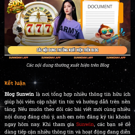
Các nội dung thường xuất hiện trên Blog
Kết luận
Blog Sunwin
là nơi tổng hợp nhiều thông tin hữu ích
giúp hội viên cập nhật tin tức và hướng dẫn trên nền
tảng. Nếu muốn theo dõi các bài viết mới cùng nhiều
nội dung đáng chú ý, anh em nên đăng ký tài khoản
ngay hôm nay. Khi tham gia
Sunwin
, các bạn sẽ dễ
dàng tiếp cận nhiều thông tin và hoạt động đang diễn