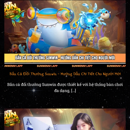
Bắn Cá Đổi Thưởng Sunwin – Hướng Dẫn Chi Tiết Cho Người Mới
Bắn cá đổi thưởng Sunwin được thiết kế với hệ thống bàn chơi
đa dạng, [...]