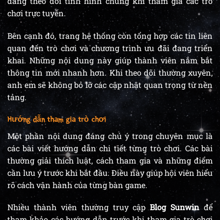
dàng theo dõi tình hình chung khi tham gia các trò
chơi trực tuyến.
Bên cạnh đó, trang hệ thống còn tổng hợp các tin liên
quan đến trò chơi và chương trình ưu đãi đang triển
khai. Những nội dung này giúp thành viên nắm bắt
thông tin mới nhanh hơn. Khi theo dõi thường xuyên,
anh em sẽ không bỏ lỡ các cập nhật quan trọng từ nền
tảng.
Hướng dẫn tham gia trò chơi
Một phần nội dung đáng chú ý trong chuyên mục là
các bài viết hướng dẫn chi tiết từng trò chơi. Các bài
thường giải thích luật, cách tham gia và những điểm
cần lưu ý trước khi bắt đầu. Điều này giúp hội viên hiểu
rõ cách vận hành của từng bàn game.
Nhiều thành viên thường truy cập
Blog Sunwin
để
tham khảo các hướng dẫn trước khi tham gia trò chơi