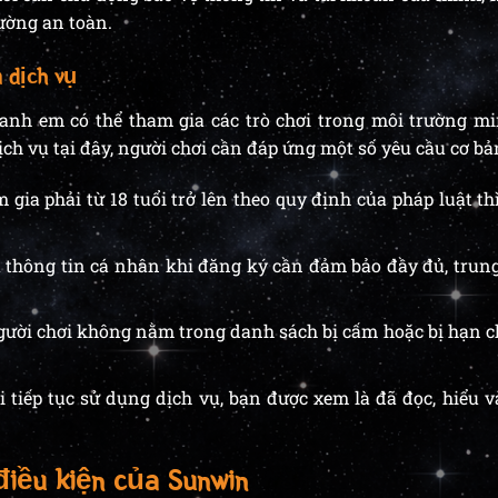
ường an toàn.
 dịch vụ
 anh em có thể tham gia các trò chơi trong môi trường m
ịch vụ tại đây, người chơi cần đáp ứng một số yêu cầu cơ bả
 gia phải từ 18 tuổi trở lên theo quy định của pháp luật t
ả thông tin cá nhân khi đăng ký cần đảm bảo đầy đủ, trun
gười chơi không nằm trong danh sách bị cấm hoặc bị hạn c
tiếp tục sử dụng dịch vụ, bạn được xem là đã đọc, hiểu v
điều kiện của Sunwin