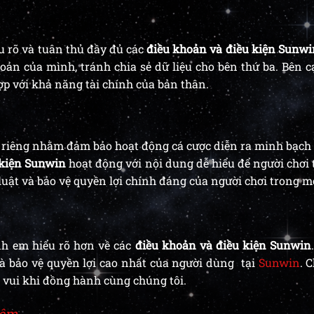
ểu rõ và tuân thủ đầy đủ các
điều khoản và điều kiện Sunwi
oản của mình, tránh chia sẻ dữ liệu cho bên thứ ba. Bên 
p với khả năng tài chính của bản thân.
riêng nhằm đảm bảo hoạt động cá cược diễn ra minh bạch 
 kiện Sunwin
hoạt động với nội dung dễ hiểu để người chơi 
ật và bảo vệ quyền lợi chính đáng của người chơi trong mọ
nh em hiểu rõ hơn về các
điều khoản và điều kiện Sunwin
và bảo vệ quyền lợi cao nhất của người dùng tại
Sunwin
. 
m vui khi đồng hành cùng chúng tôi.
iệm