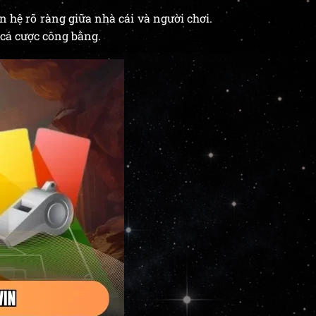
n hệ rõ ràng giữa nhà cái và người chơi.
 cá cược công bằng.