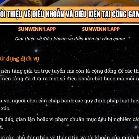
Giới thiệu về điều khoản và điều kiện tại cổng game
sử dụng dịch vụ
 nền tảng giải trí trực tuyến mà còn là cộng đồng để các t
y, nền tảng đã đưa ra một số điều khoản bắt buộc mà mỗi n
h vụ, người chơi cần chấp hành các quy định pháp luật hi
 xác.
a đảo, gian lận hoặc vi phạm chuẩn mực đều bị nghiêm cấm
t.
ơi cần chủ động bảo vệ thông tin và tài khoản của mình, 