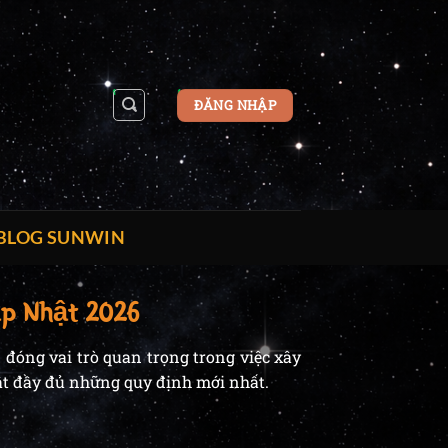
ĐĂNG NHẬP
BLOG SUNWIN
ập Nhật 2026
đóng vai trò quan trọng trong việc xây
hật đầy đủ những quy định mới nhất.