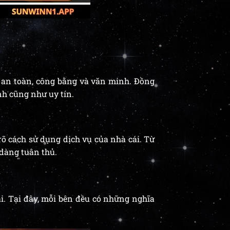
í an toàn, công bằng và văn minh. Đồng
nh cũng như uy tín.
õ cách sử dụng dịch vụ của nhà cái. Từ
 dàng tuân thủ.
ái. Tại đây, mỗi bên đều có những nghĩa