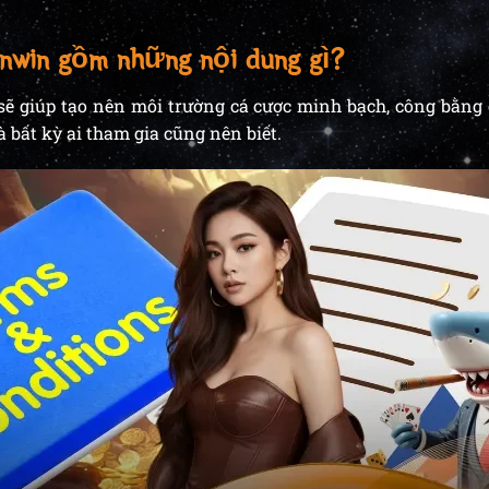
unwin gồm những nội dung gì?
sẽ giúp tạo nên môi trường cá cược minh bạch, công bằng 
bất kỳ ai tham gia cũng nên biết.