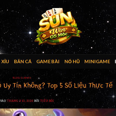
 XỈU
BẮN CÁ
GAME BÀI
NỔ HŨ
MINIGAME
BLOG SUNWIN
 Uy Tín Không? Top 5 Số Liệu Thực Tế
 VÀO
THÁNG 3 13, 2026
BỞI
TIỂU BỐI