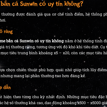
bắn cá Sunwin có uy tín không?
n thường được đánh giá qua cơ chế tính điểm, hệ thống p
hơi.
õ ràng
me bắn cá Sunwin có uy tín không
nằm ở hệ thống tính đ
iá trị thưởng riêng, tương ứng với độ khó khi tiêu diệt. Cụ 
, mục tiêu trung bình khoảng x5 – x20, còn các mục tiêu h
lựa chọn chiến thuật phù hợp. quái nhỏ giúp tích lũy điểm
ơn nhưng mang lại phần thưởng cao hơn đáng kể.
p dẫn
t hiện theo từng chu kỳ nhất định. Những mục tiêu đặc b
 hệ số thưởng khá cao, dao động khoảng x500 – x5000 giá 