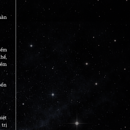
hần
iểm
thể,
iếm
 ổn
iệt
trị