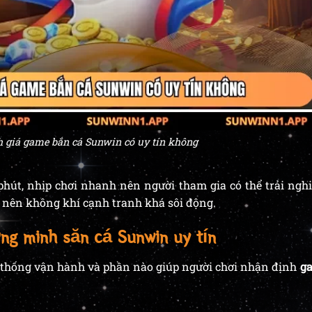
h giá game bắn cá Sunwin có uy tín không
hút, nhịp chơi nhanh nên người tham gia có thể trải ngh
ạo nên không khí cạnh tranh khá sôi động.
g minh săn cá Sunwin uy tín
ệ thống vận hành và phần nào giúp người chơi nhận định
g