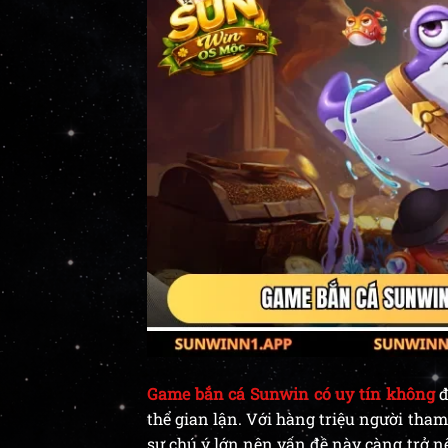
Game bắn cá Sunwin có uy tín không
đ
thể gian lận. Với hàng triệu người th
sự chú ý lớn nên vấn đề này càng trở nên