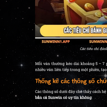
Các tiêu chí đán
Mỗi ván thường kéo dài khoảng 5 – 7 p
nhiều ván liên tiếp trong một phiên, t
Thống kê các thông số chứn
Các thông số dưới đây cho thấy cách h
bắn cá Sunwin có uy tín không
: