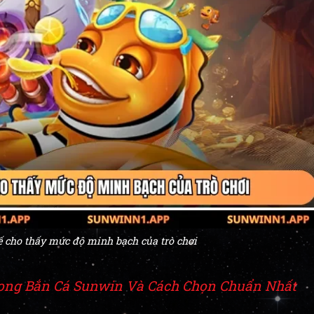
ế cho thấy mức độ minh bạch của trò chơi
rong Bắn Cá Sunwin Và Cách Chọn Chuẩn Nhất