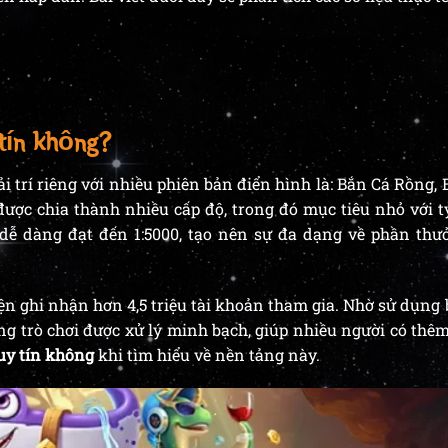
tín không?
 trí riêng với nhiều phiên bản điển hình là: Bắn Cá Rồng,
ược chia thành nhiều cấp độ, trong đó mục tiêu nhỏ với tỷ
 dễ dàng đạt đến 1:5000, tạo nên sự đa dạng về phần thư
n ghi nhận hơn 4,5 triệu tài khoản tham gia. Nhờ sử dụng 
ng trò chơi được xử lý minh bạch, giúp nhiều người có thê
uy tín không
khi tìm hiểu về nền tảng này.