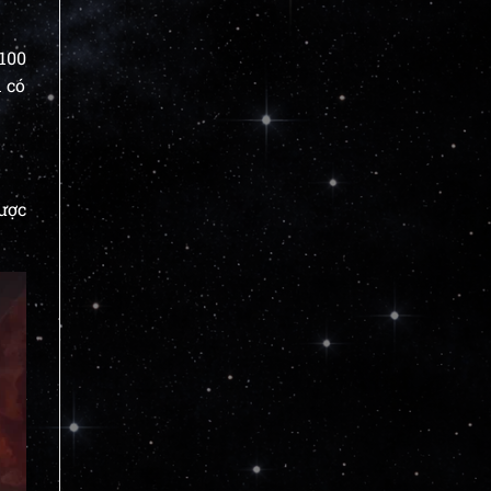
100
 có
ược