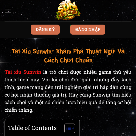
Bỏ
qua
nội
dung
ĐĂNG KÝ
ĐĂNG NHẬP
Tài Xỉu Sunwin- Khám Phá Thuật Ngữ Và
Cách Chơi Chuẩn
Tài xỉu Sunwin
là trò chơi được nhiều game thủ yêu
thích hiện nay. Với lối chơi đơn giản nhưng đầy kịch
tính, game mang đến trải nghiệm giải trí hấp dẫn cùng
cơ hội nhận thưởng giá trị. Hãy cùng Sunwin tìm hiểu
cách chơi và một số chiến lược hiệu quả để tăng cơ hội
chiến thắng.
Table of Contents