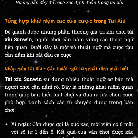
Hướng dẫn đầy đủ cách xác định điểm trong tài xỉu
Tổng hợp khái niệm các cửa cược trong Tài Xỉu
Để giành được những phần thưởng giá trị khi chơi
tài
xỉu Sunwin
, người chơi cần nắm vững các thuật ngữ
liên quan. Dưới đây là một số thuật ngữ mà cược thủ
cần nắm khi bắt đầu cá cược.
Nhập môn Tài Xỉu – Các thuật ngữ bạn nhất định phải biết
Tài xỉu Sunwin
sử dụng nhiều thuật ngữ cơ bản mà
người chơi cần nắm rõ. Đây là những khái niệm quan
trọng giúp bạn hiểu luật chơi và đưa ra lựa chọn cược
phù hợp. Danh sách các từ chuyên dụng trong bàn
chơi:
Xí ngầu: Còn được gọi là xúc xắc, mỗi viên có 6 mặt
với số từ 1 đến 6. Kết quả của ván chơi được xác