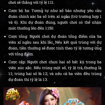
chơi sẽ thắng với tỷ lệ 1:11.
Cược bộ ba: Tương tự như xổ bảo nhưng yêu cầu
đoán chính xác ba số trên xí ngầu (trừ trường hợp 1
và 6). Khi dự đoán đúng, người chơi có thể nhận
mức thưởng lên đến 1:150.
Cược tổng: Người chơi dự đoán tổng điểm của ba
viên xí ngầu sau khi lắc. Nếu kết quả trùng với dự
đoán, tiền thưởng sẽ được tính theo tỷ lệ tương ứng
với tổng điểm.
Cược cặp: Người chơi chọn hai số bất kỳ trong ba
viên xúc xắc. Nếu trúng một số, tỷ lệ trả thưởng là
1:1; trúng hai số là 1:2; và nếu cả ba viên đều trùng
dự đoán thì tỷ lệ là 1:3.